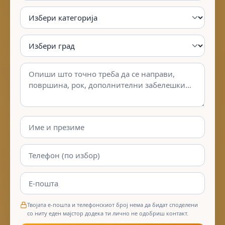
Твојата е-пошта и телефонскиот број нема да бидат споделени
со ниту еден мајстор додека ти лично не одобриш контакт.