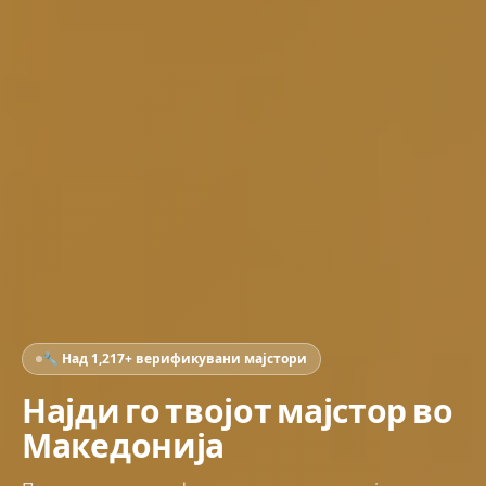
🔧 Над 1,217+ верификувани мајстори
Најди го твојот мајстор во
Македонија