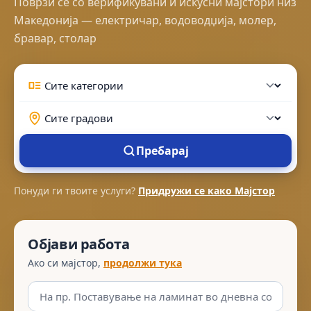
Поврзи се со верификувани и искусни мајстори низ
Македонија — електричар, водоводџија, молер,
бравар, столар
Пребарај
Понуди ги твоите услуги?
Придружи се како Мајстор
Објави работа
Ако си мајстор,
продолжи тука