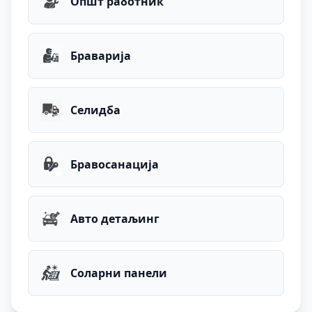
Општ работник
Браварија
Селидба
Бравосанација
Авто детаљинг
Соларни панели