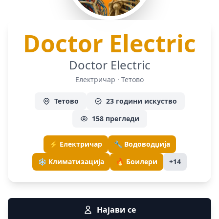
—
Doctor Electric
Doctor Electric
Електричар · Тетово
Тетово
23 години искуство
158 прегледи
⚡ Електричар
🔧 Водоводџија
❄️ Климатизација
🔥 Боилери
+14
Најави се