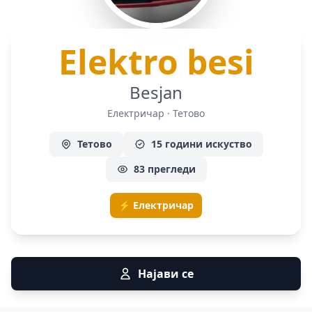
— Е
Elektro besi
Besjan
Електричар · Тетово
Тетово
15 години искуство
83 прегледи
⚡ Електричар
Најави се