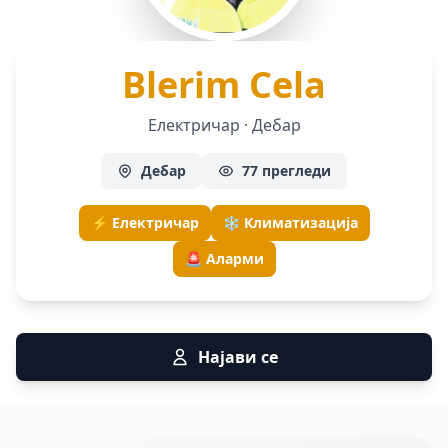
— Еле
Blerim Cela
Електричар · Дебар
Дебар
77 прегледи
⚡ Електричар
❄️ Климатизација
🚨 Аларми
Најави се