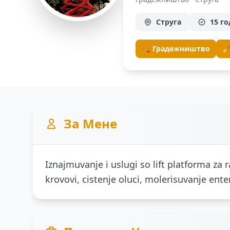
Струга
15 г
🏗️ Градежништво

За Мене
Iznajmuvanje i uslugi so lift platforma za 
krovovi, cistenje oluci, molerisuvanje enter