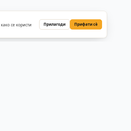
Прилагоди
Прифати сè
како се користи