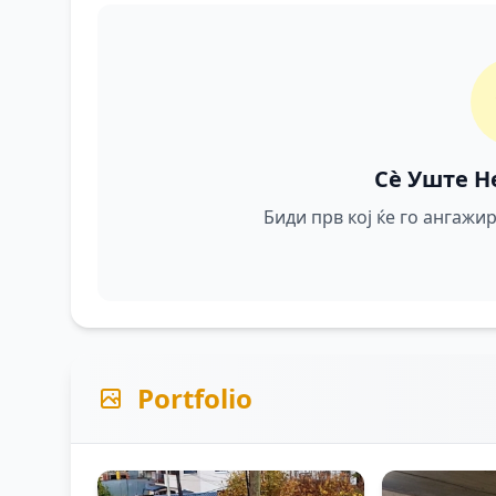
Сè Уште Н
Биди прв кој ќе го ангаж
Portfolio