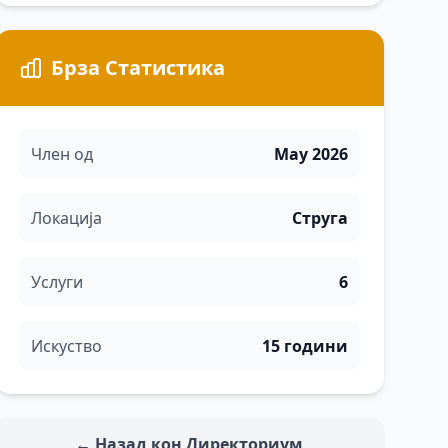
Брза Статистика
Член од
May 2026
Локација
Струга
Услуги
6
Искуство
15 години
← Назад кон Директориум