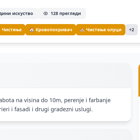
одини искуство
128 прегледи
 Чистење
🏠 Кровопокривач
🏘️ Чистење олуци
+2
rabota na visina do 10m, perenje i farbanje
ieri i fasadi i drugi gradezni uslugi.