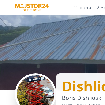
Почетна
Ма
Dishli
Boris Dishlioski
Градежништво · Струга