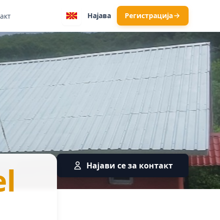
Најава
Регистрација
акт
— Градежниш
el
Најави се за контакт