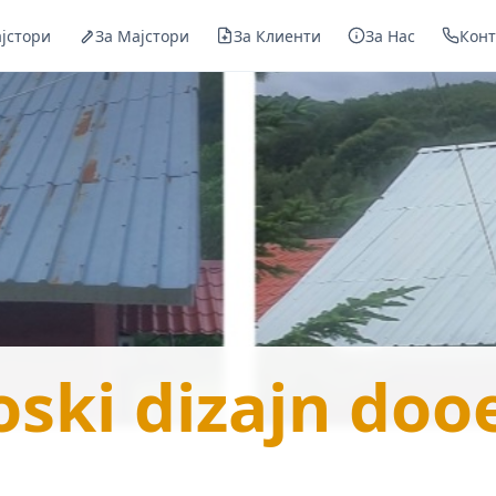
јстори
За Мајстори
За Клиенти
За Нас
Конт
oski dizajn doo