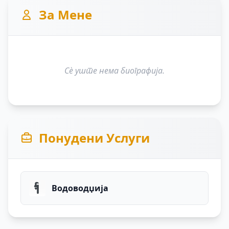
За Мене
Сè уште нема биографија.
Понудени Услуги
Водоводџија