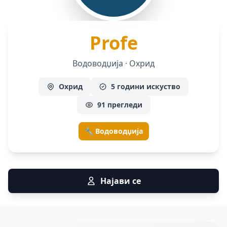
— Водово
Profe
Водоводџија · Охрид
Охрид
5 години искуство
91 прегледи
🔧 Водоводџија
Најави се