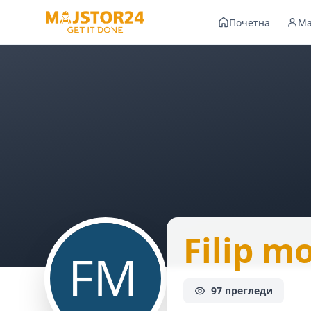
Почетна
Ма
Filip m
97 прегледи