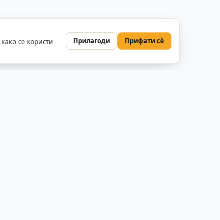
Прилагоди
Прифати сè
како се користи