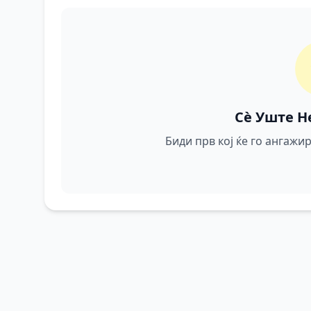
Сè Уште Н
Биди прв кој ќе го ангаж