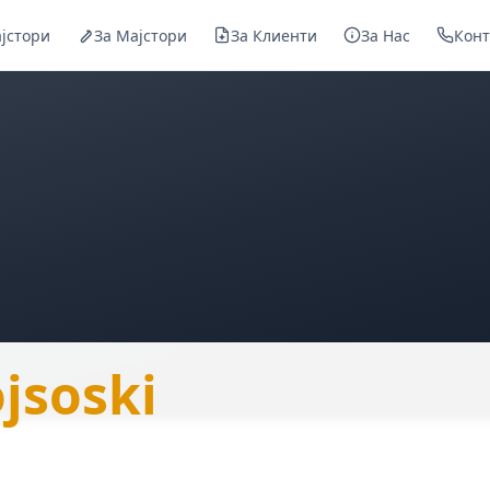
јстори
За Мајстори
За Клиенти
За Нас
Конт
ojsoski