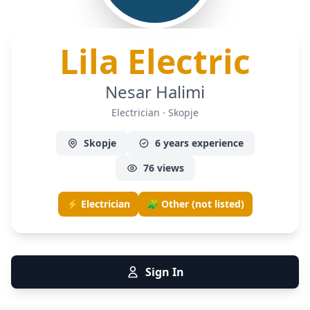
— E
Lila Electric
Nesar Halimi
Electrician · Skopje
Skopje
6 years experience
76 views
⚡ Electrician
🧩 Other (not listed)
Sign In