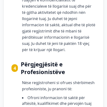
ruajtjen e konfidencialitetit të
kredencialeve të llogarisë suaj dhe për
të gjitha aktivitetet që ndodhin nën
llogarinë tuaj. Ju duhet të jepni
informacion të saktë, aktual dhe të plotë
gjatë regjistrimit dhe të mbani të
përditësuar informacionin e llogarisë
suaj. Ju duhet të jeni të paktën 18 vjeç
për të krijuar një llogari.
Përgjegjësitë e
4
Profesionistëve
Nëse regjistroheni si ofrues shërbimesh
profesioniste, ju pranoni të:
Ofroni informacion të saktë për
aftësitë, kualifikimet dhe përvojën tuaj