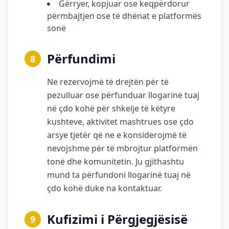
Gërryer, kopjuar ose keqpërdorur
përmbajtjen ose të dhënat e platformës
sonë
Përfundimi
8
Ne rezervojmë të drejtën për të
pezulluar ose përfunduar llogarinë tuaj
në çdo kohë për shkelje të këtyre
kushteve, aktivitet mashtrues ose çdo
arsye tjetër që ne e konsiderojmë të
nevojshme për të mbrojtur platformën
tonë dhe komunitetin. Ju gjithashtu
mund ta përfundoni llogarinë tuaj në
çdo kohë duke na kontaktuar.
Kufizimi i Përgjegjësisë
9