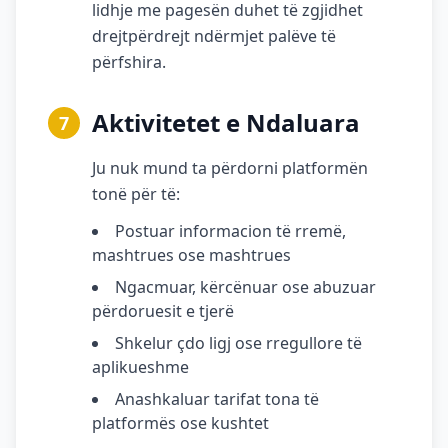
lidhje me pagesën duhet të zgjidhet
drejtpërdrejt ndërmjet palëve të
përfshira.
Aktivitetet e Ndaluara
7
Ju nuk mund ta përdorni platformën
tonë për të:
Postuar informacion të rremë,
mashtrues ose mashtrues
Ngacmuar, kërcënuar ose abuzuar
përdoruesit e tjerë
Shkelur çdo ligj ose rregullore të
aplikueshme
Anashkaluar tarifat tona të
platformës ose kushtet