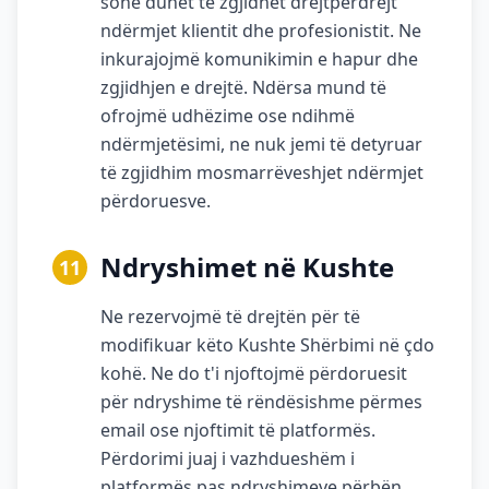
sonë duhet të zgjidhet drejtpërdrejt
ndërmjet klientit dhe profesionistit. Ne
inkurajojmë komunikimin e hapur dhe
zgjidhjen e drejtë. Ndërsa mund të
ofrojmë udhëzime ose ndihmë
ndërmjetësimi, ne nuk jemi të detyruar
të zgjidhim mosmarrëveshjet ndërmjet
përdoruesve.
Ndryshimet në Kushte
11
Ne rezervojmë të drejtën për të
modifikuar këto Kushte Shërbimi në çdo
kohë. Ne do t'i njoftojmë përdoruesit
për ndryshime të rëndësishme përmes
email ose njoftimit të platformës.
Përdorimi juaj i vazhdueshëm i
platformës pas ndryshimeve përbën