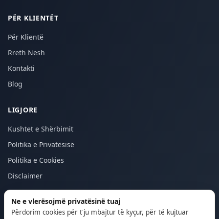
PËR KLIENTËT
Për Klientë
Rreth Nesh
Kontakti
Blog
LIGJORE
Kushtet e Shërbimit
Politika e Privatësisë
Politika e Cookies
Disclaimer
Ne e vlerësojmë privatësinë tuaj
Përdorim cookies për t'ju mbajtur të kyçur, për të kujtuar
© 2026 Majstor24. Të gjitha të drejtat e rezervuara.