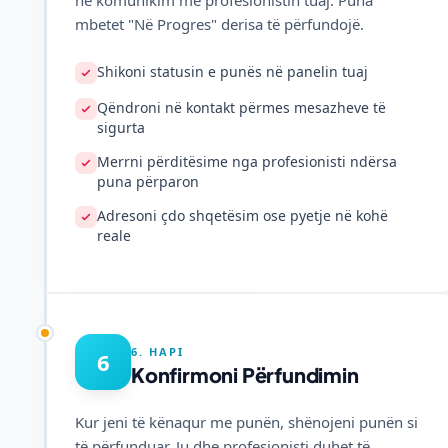
në komunikim me profesionistin tuaj. Puna
mbetet "Në Progres" derisa të përfundojë.
Shikoni statusin e punës në panelin tuaj
Qëndroni në kontakt përmes mesazheve të
sigurta
Merrni përditësime nga profesionisti ndërsa
puna përparon
Adresoni çdo shqetësim ose pyetje në kohë
reale
6. HAPI
6
Konfirmoni Përfundimin
Kur jeni të kënaqur me punën, shënojeni punën si
të përfunduar. Ju dhe profesionisti duhet të