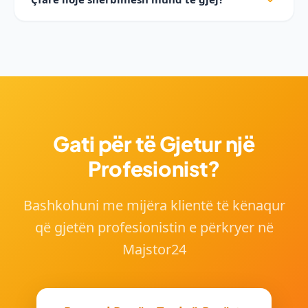
sa më shpejt.
Majstor24 mbulon 35+ kategori duke përfshirë
hidraulikë, elektrikë, ndërtim, pikturë, pllaka,
zdrukthtari, klimatizim, pastrim, zhvendosje dhe më
shumë.
Gati për të Gjetur një
Profesionist?
Bashkohuni me mijëra klientë të kënaqur
që gjetën profesionistin e përkryer në
Majstor24