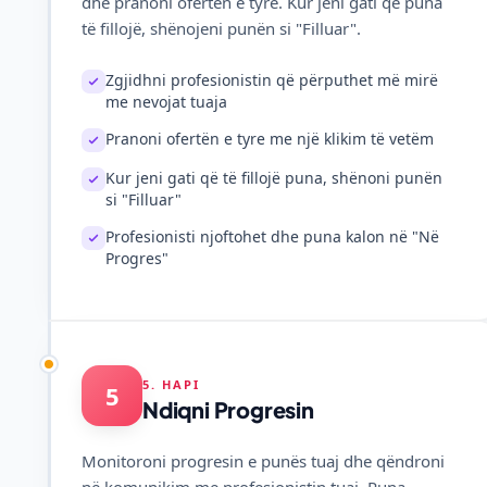
dhe pranoni ofertën e tyre. Kur jeni gati që puna
të fillojë, shënojeni punën si "Filluar".
Zgjidhni profesionistin që përputhet më mirë
me nevojat tuaja
Pranoni ofertën e tyre me një klikim të vetëm
Kur jeni gati që të fillojë puna, shënoni punën
si "Filluar"
Profesionisti njoftohet dhe puna kalon në "Në
Progres"
5. HAPI
5
Ndiqni Progresin
Monitoroni progresin e punës tuaj dhe qëndroni