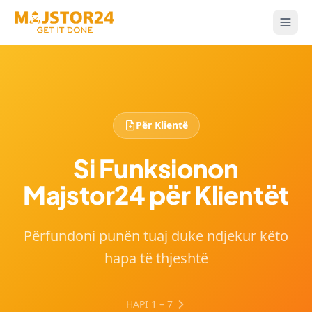
Për Klientë
Si Funksionon
Majstor24 për Klientët
Përfundoni punën tuaj duke ndjekur këto
hapa të thjeshtë
HAPI 1 – 7