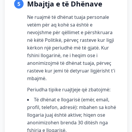
Mbajtja e të Dhënave
5
Ne ruajmë të dhënat tuaja personale
vetëm për aq kohë sa është e
nevojshme për qëllimet e përshkruara
në këtë Politikë, përveç rasteve kur ligji
kërkon një periudhë më të gjatë. Kur
fshini llogarinë, ne i heqim ose i
anonimizojmë të dhënat tuaja, përveç
rasteve kur jemi të detyruar ligjërisht t'i
mbajmë.
Periudha tipike ruajtjeje që zbatojmë:
Të dhënat e llogarisë (emër, email,
profil, telefon, adresë): mbahen sa kohë
llogaria juaj është aktive; hiqen ose
anonimizohen brenda 30 ditësh nga
fshirja e llogarisë.