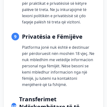
për praktikat e privatësisë së këtyre
palëve të treta. Ne ju inkurajojmë të
lexoni politikën e privatësisë së çdo
faqeje palësh të treta që vizitoni.
Privatësia e Fëmijëve
9
Platforma jonë nuk është e destinuar
për përdoruesit nën moshën 18 vjeç. Ne
nuk mbledhim me vetëdije informacion
personal nga fëmijët. Nëse besoni se
kemi mbledhur informacion nga një
fëmijë, ju lutemi na kontaktoni
menjëherë që ta fshijmë.
Transferimet
Ndërkombëtare të të
10