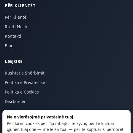
PËR KLIENTËT
Për Klientë
Rreth Nesh
Kontakti
Blog
LIGJORE
Kushtet e Shërbimit
Politika e Privatësisë
Politika e Cookies
Disclaimer
Ne e vlerësojmë privatësinë tuaj
Përdorim cookies për t'ju mbajtur të kyçur, për të kujtuar
© 2026 Majstor24. Të gjitha të drejtat e rezervuara.
gjuhën tuaj dhe — me lejen tuaj — për të kuptuar si përdoret