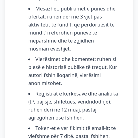
Mesazhet, publikimet e punës dhe
ofertat: ruhen deri në 3 vjet pas
aktivitetit të fundit, që përdoruesit të
mund t'i referohen punëve të
mëparshme dhe të zgjidhen
mosmarrëveshjet.
Vlerësimet dhe komentet: ruhen si
pjesë e historisë publike të tregut. Kur
autori fshin llogarinë, vlerësimi
anonimizohet.
Regjistrat e kërkesave dhe analitika
(IP, pajisje, shfletues, vendndodhje):
ruhen deri në 12 muaj, pastaj
agregohen ose fshihen.
Token-et e verifikimit të email-it: të
vlefshme për 7 ditë, pastaj fshihen.