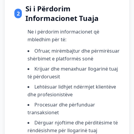
Si i Përdorim
2
Informacionet Tuaja
Ne i përdorim informacionet që
mbledhim për të:
Ofruar, mirëmbajtur dhe përmirësuar
shërbimet e platformës sonë
Krijuar dhe menaxhuar llogarinë tuaj
të përdoruesit
Lehtësuar lidhjet ndërmjet klientëve
dhe profesionistëve
Procesuar dhe përfunduar
transaksionet
Dërguar njoftime dhe përditësime të
rëndësishme për llogarinë tuaj