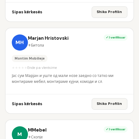
Sipas kërkesës
Shiko Profilin
Marjan Hristovski
✓ I verifikuar
MH
Битола
Montim Mobilieje
★
★
★
★
★
Ende pa vlerësime
Јас сум Марјан и уште од мали нозе заедно со татко ми
монтираме мебел, монтираме кујни, комоди и сл.
Sipas kërkesës
Shiko Profilin
MMebel
✓ I verifikuar
M
Скопје