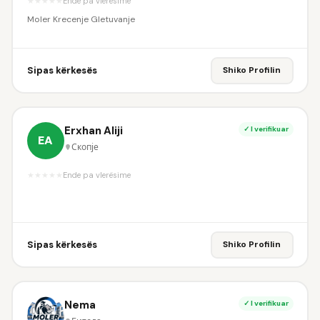
★
★
★
★
★
Ende pa vlerësime
Moler Krecenje Gletuvanje
Sipas kërkesës
Shiko Profilin
Erxhan Aliji
✓ I verifikuar
EA
Скопје
★
★
★
★
★
Ende pa vlerësime
Sipas kërkesës
Shiko Profilin
Nema
✓ I verifikuar