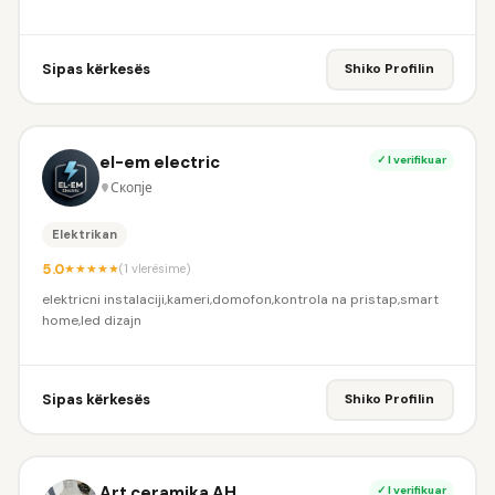
Sipas kërkesës
Shiko Profilin
el-em electric
✓ I verifikuar
Скопје
Elektrikan
5.0
★
★
★
★
★
(1 vlerësime)
elektricni instalaciji,kameri,domofon,kontrola na pristap,smart
home,led dizajn
Sipas kërkesës
Shiko Profilin
Art ceramika AH
✓ I verifikuar