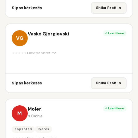
Sipas kërkesës
Shiko Profilin
Vasko Gjorgievski
✓ I verifikuar
VG
★
★
★
★
★
Ende pa vlerësime
Sipas kërkesës
Shiko Profilin
Moler
✓ I verifikuar
M
Скопје
Kopshtari
Lyerës