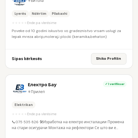
Битола
Lyerës
Ndërtim
Pllakaxhi
★
★
★
★
★
Ende pa vlerësime
Poveke od 10 godini iskustvo vo gradeznistvo vrsam uslugi za
lepak mreza abrip,moleraj,i plocki (keramika,behaton)
Sipas kërkesës
Shiko Profilin
Електро Бау
✓ I verifikuar
Прилеп
Elektrikan
★
★
★
★
★
Ende pa vlerësime
📞075 535 826 🛠️Изработка на електро инсталации Промена
на стари осигурачи Монтажа на рефлектори Се што ви е
потребно во вашиот дом