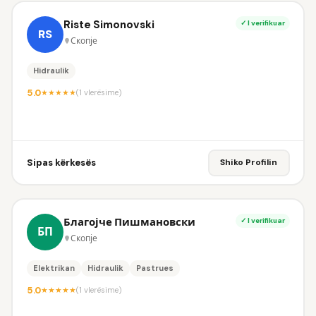
Riste Simonovski
✓ I verifikuar
RS
Скопје
Hidraulik
5.0
★
★
★
★
★
(1 vlerësime)
Sipas kërkesës
Shiko Profilin
Благојче Пишмановски
✓ I verifikuar
БП
Скопје
Elektrikan
Hidraulik
Pastrues
5.0
★
★
★
★
★
(1 vlerësime)