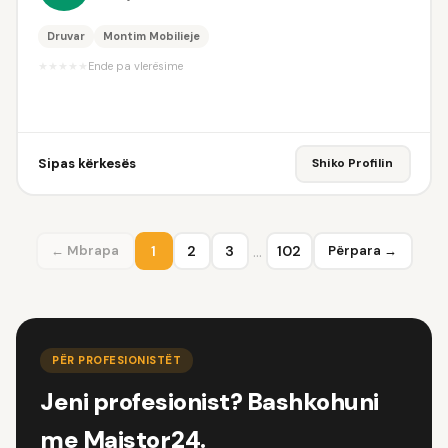
Druvar
Montim Mobilieje
★
★
★
★
★
Ende pa vlerësime
Sipas kërkesës
Shiko Profilin
…
← Mbrapa
1
2
3
102
Përpara →
PËR PROFESIONISTËT
Jeni profesionist? Bashkohuni
me Majstor24.