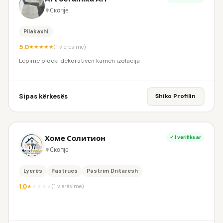
Скопје
Pllakaxhi
5.0
★
★
★
★
★
(1 vlerësime)
Lepime plocki dekorativen kamen izolacija
Sipas kërkesës
Shiko Profilin
Хоме Солитион
✓ I verifikuar
Скопје
Lyerës
Pastrues
Pastrim Dritaresh
1.0
★
★
★
★
★
(1 vlerësime)