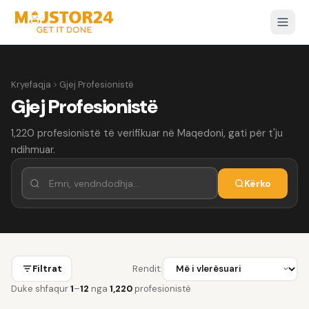
Kryefaqja
Gjej Profesionistë
Gjej Profesionistë
1,220 profesionistë të verifikuar në Maqedoni, gati për t'ju
ndihmuar.
Kërko
Filtrat
Rendit:
Duke shfaqur
1
–
12
nga
1,220
profesionistë