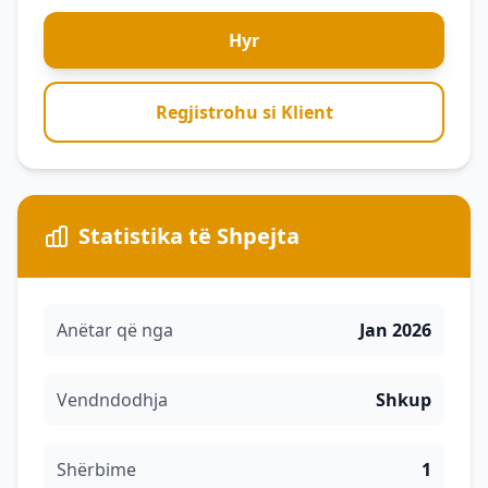
Hyr
Regjistrohu si Klient
Statistika të Shpejta
Anëtar që nga
Jan 2026
Vendndodhja
Shkup
Shërbime
1