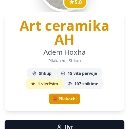
5.0
Art ceramika
— Pllak
AH
Adem Hoxha
Pllakaxhi · Shkup
Shkup
15 vite përvojë
1 vlerësim
107 shikime
🧱 Pllakaxhi
Hyr