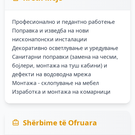
Професионално и педантно работење
Поправка и изведба на нови
нисконапонски инсталации
Декоративно осветлување и уредување
Санитарни поправки (замена на чесми,
бојлери, монтажа на туш кабини) и
дефекти на водоводна мрежа
Монтажа - склопување на мебел
Shërbime të Ofruara