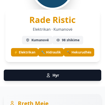
— Elek
Rade Ristic
Elektrikan · Kumanovë
Kumanovë
98 shikime
⚡ Elektrikan
🔧 Hidraulik
🔨 Hekurudhës
Hyr
Rreth Meje