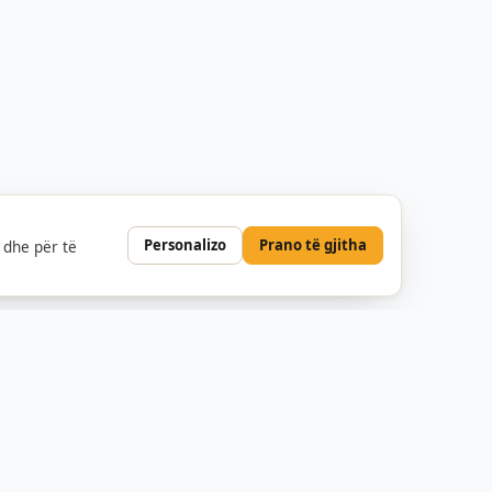
Personalizo
Prano të gjitha
 dhe për të