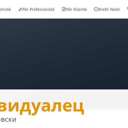
onistë
Për Profesionistë
Për Klientë
Rreth Nesh
— Hi
видуалец
овски