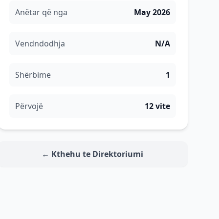
Anëtar që nga
May 2026
Vendndodhja
N/A
Shërbime
1
Përvojë
12 vite
← Kthehu te Direktoriumi