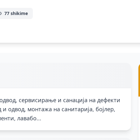
77 shikime
 одвод, сервисирање и санација на дефекти
 и одвод, монтажа на санитарија, бојлер,
нти, лавабо...