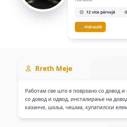
12 vite përvojë
🔧 Hidraulik
Rreth Meje
Работам све што е поврзано со довод и
со довод и одвод, инсталирање на довод
казанче, шоља, чешма, купатилски елеме