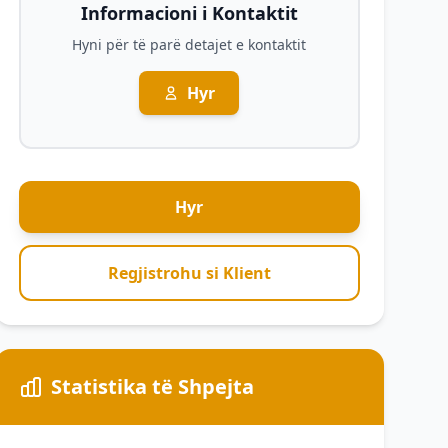
Informacioni i Kontaktit
Hyni për të parë detajet e kontaktit
Hyr
Hyr
Regjistrohu si Klient
Statistika të Shpejta