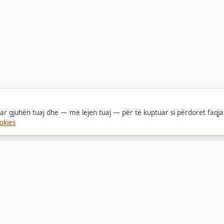
tuar gjuhën tuaj dhe — me lejen tuaj — për të kuptuar si përdoret faqja
okies