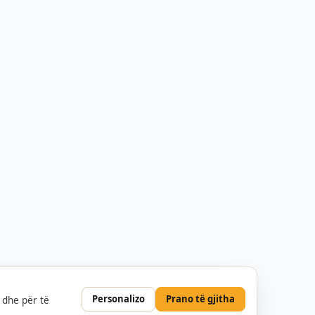
Personalizo
Prano të gjitha
 dhe për të