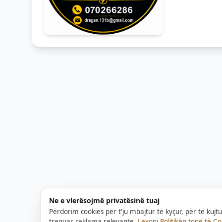
Ne e vlerësojmë privatësinë tuaj
Përdorim cookies për t'ju mbajtur të kyçur, për të kuj
treguar reklama relevante.
Lexoni Politikën tonë të Co