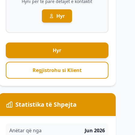
Hyni për të parë detajet e kontaktit
Hyr
Hyr
Regjistrohu si Klient
Statistika të Shpejta
Anëtar që nga
Jun 2026