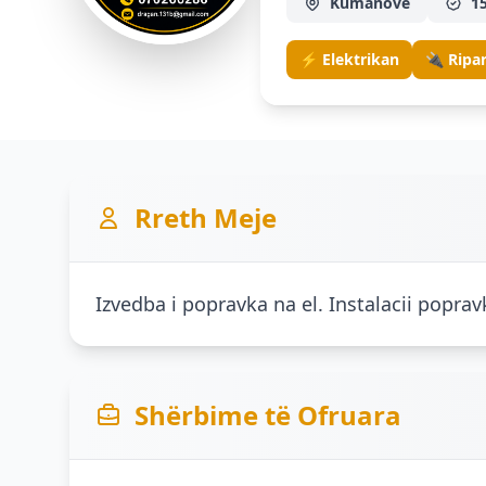
Kumanovë
15
⚡ Elektrikan
🔌 Ripar
Rreth Meje
Izvedba i popravka na el. Instalacii poprav
Shërbime të Ofruara