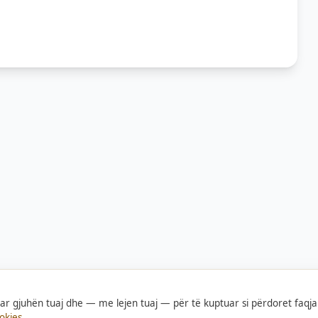
tuar gjuhën tuaj dhe — me lejen tuaj — për të kuptuar si përdoret faqja
okies