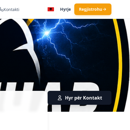
Hyrje
Regjistrohu
Kontakti
Hyr për Kontakt
trikan · Kumanovë