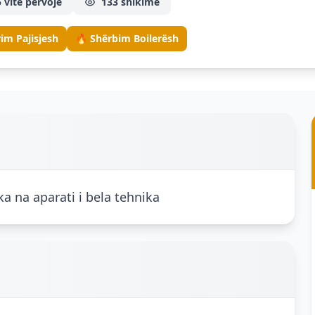
 vite përvojë
133 shikime
im Pajisjesh
🔥 Shërbim Boilerësh
ka na aparati i bela tehnika