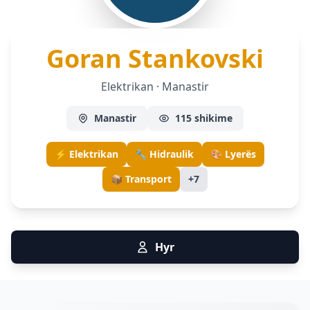
— E
Goran Stankovski
Elektrikan · Manastir
Manastir
115 shikime
⚡ Elektrikan
🔧 Hidraulik
🎨 Lyerës
📦 Transport
+7
Hyr