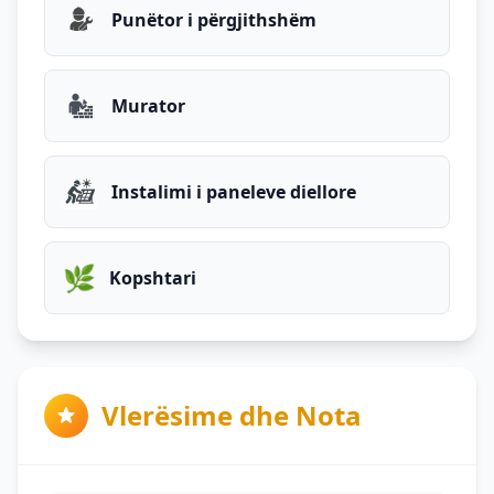
Punëtor i përgjithshëm
Murator
Instalimi i paneleve diellore
🌿
Kopshtari
Vlerësime dhe Nota