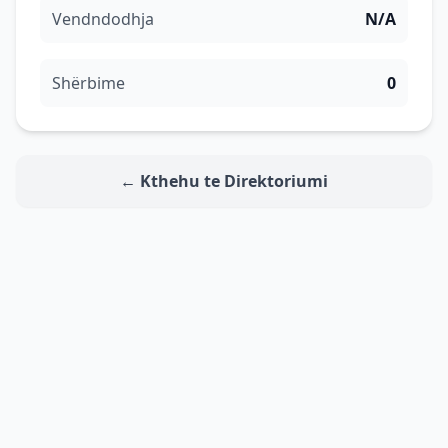
Vendndodhja
N/A
Shërbime
0
← Kthehu te Direktoriumi