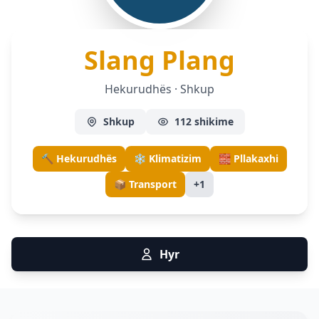
— Hek
Slang Plang
Hekurudhës · Shkup
Shkup
112 shikime
🔨 Hekurudhës
❄️ Klimatizim
🧱 Pllakaxhi
📦 Transport
+1
Hyr