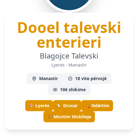
Dooel talevski
— Ly
enterieri
Blagojce Talevski
Lyerës · Manastir
Manastir
18 vite përvojë
106 shikime
🎨 Lyerës
🪚 Druvar
🏗️ Ndërtim
🪑 Montim Mobilieje