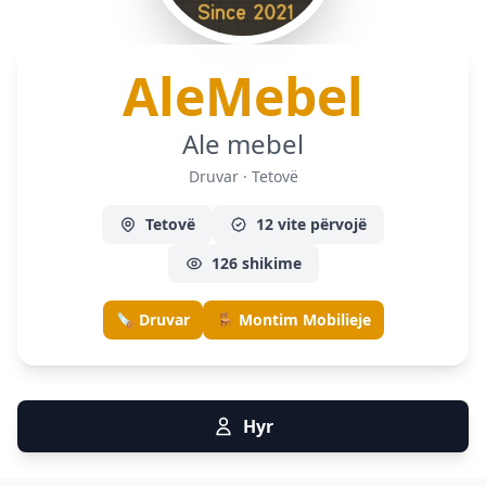
— Dr
AleMebel
Ale mebel
Druvar · Tetovë
Tetovë
12 vite përvojë
126 shikime
🪚 Druvar
🪑 Montim Mobilieje
Hyr