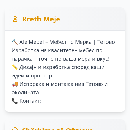
Rreth Meje
🔨 Ale Mebel – Мебел по Мерка | Тетово
Изработка на квалитетен мебел по
нарачка – точно по ваша мера и вкус!
📏 Дизајн и изработка според ваши
идеи и простор
🚚 Испорака и монтажа низ Тетово и
околината
📞 Контакт: