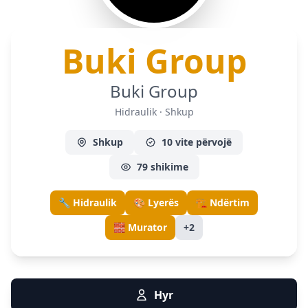
— H
Buki Group
Buki Group
Hidraulik · Shkup
Shkup
10 vite përvojë
79 shikime
🔧 Hidraulik
🎨 Lyerës
🏗️ Ndërtim
🧱 Murator
+2
Hyr