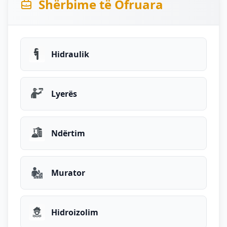
Shërbime të Ofruara
Hidraulik
Lyerës
Ndërtim
Murator
Hidroizolim