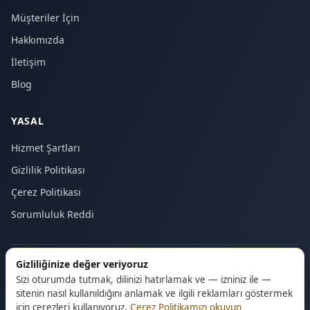
Müşteriler İçin
Hakkımızda
İletişim
Blog
YASAL
Hizmet Şartları
Gizlilik Politikası
Çerez Politikası
Sorumluluk Reddi
Gizliliğinize değer veriyoruz
© 2026 Majstor24. Tüm hakları saklıdır.
Sizi oturumda tutmak, dilinizi hatırlamak ve — izniniz ile —
sitenin nasıl kullanıldığını anlamak ve ilgili reklamları göstermek
için çerezleri kullanıyoruz.
Çerez Politikamızı okuyun