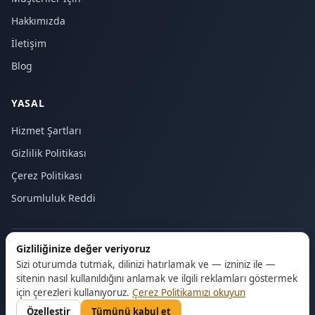
Hakkımızda
İletişim
Blog
YASAL
Hizmet Şartları
Gizlilik Politikası
Çerez Politikası
Sorumluluk Reddi
Gizliliğinize değer veriyoruz
© 2026 Majstor24. Tüm hakları saklıdır.
Sizi oturumda tutmak, dilinizi hatırlamak ve — izniniz ile —
sitenin nasıl kullanıldığını anlamak ve ilgili reklamları göstermek
için çerezleri kullanıyoruz.
Çerez Politikamızı okuyun
Özelleştir
Tümünü kabul et