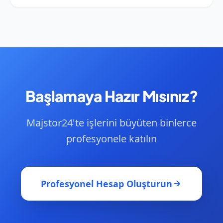
malzemelere ve zaman çizelgesine göre
özelleştirebilirsiniz.
Majstor24, Kuzey Makedonya genelinde 80+ şehri
kapsar. İlgili bildirimler almak için profilinizde hizmet
yarıçapınızı ayarlayabilirsiniz.
Başlamaya Hazır Mısınız?
Majstor24'te işlerini büyüten binlerce
profesyonele katılın
Profesyonel Hesap Oluşturun