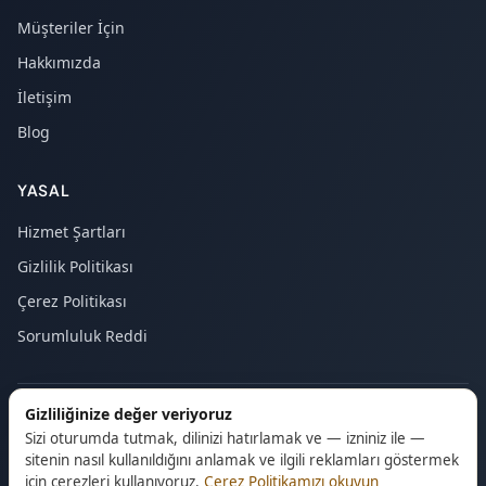
Müşteriler İçin
Hakkımızda
İletişim
Blog
YASAL
Hizmet Şartları
Gizlilik Politikası
Çerez Politikası
Sorumluluk Reddi
Gizliliğinize değer veriyoruz
© 2026 Majstor24. Tüm hakları saklıdır.
Sizi oturumda tutmak, dilinizi hatırlamak ve — izniniz ile —
sitenin nasıl kullanıldığını anlamak ve ilgili reklamları göstermek
için çerezleri kullanıyoruz.
Çerez Politikamızı okuyun