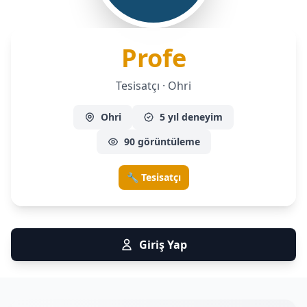
— Tesisatç
Profe
Tesisatçı · Ohri
Ohri
5 yıl deneyim
90 görüntüleme
🔧 Tesisatçı
Giriş Yap