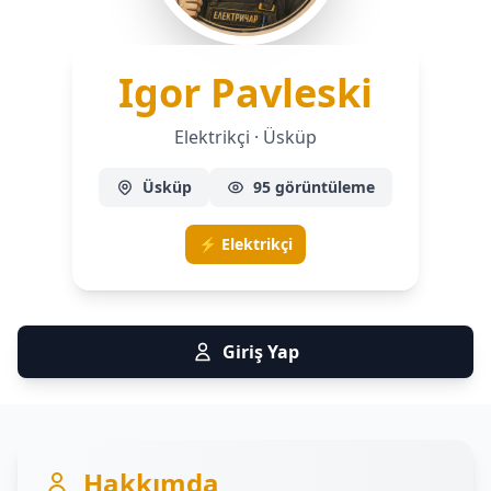
— Elek
Igor Pavleski
Elektrikçi · Üsküp
Üsküp
95 görüntüleme
⚡ Elektrikçi
Giriş Yap
Hakkımda