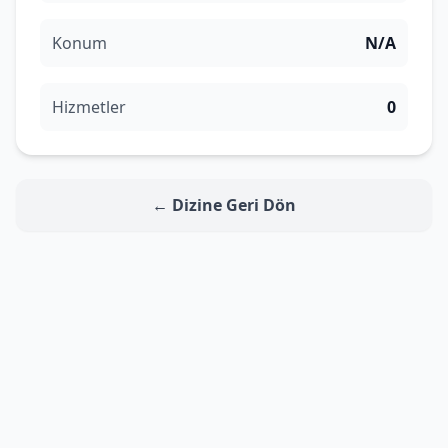
Konum
N/A
Hizmetler
0
← Dizine Geri Dön