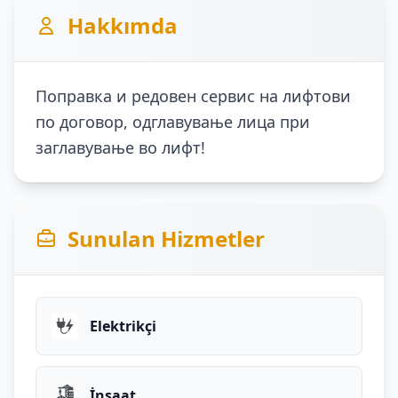
Hakkımda
Поправка и редовен сервис на лифтови
по договор, одглавување лица при
заглавување во лифт!
Sunulan Hizmetler
Elektrikçi
İnşaat