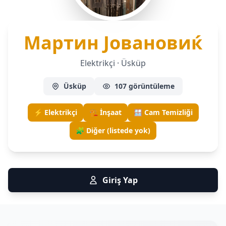
— 
Мартин Јовановиќ
Elektrikçi · Üsküp
Üsküp
107 görüntüleme
⚡ Elektrikçi
🏗️ İnşaat
🪟 Cam Temizliği
🧩 Diğer (listede yok)
Giriş Yap