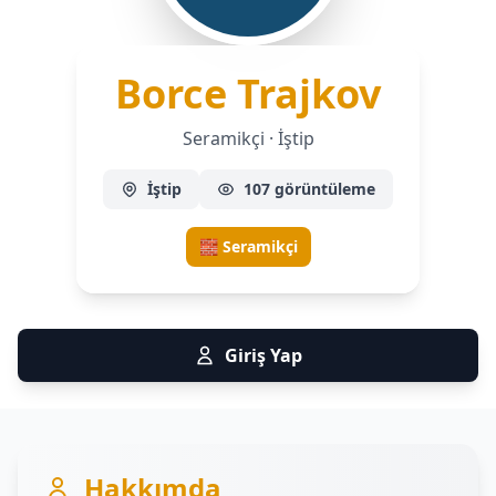
— Sera
Borce Trajkov
Seramikçi · İştip
İştip
107 görüntüleme
🧱 Seramikçi
Giriş Yap
Hakkımda