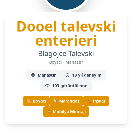
Dooel talevski
— Bo
enterieri
Blagojce Talevski
Boyacı · Manastır
Manastır
18 yıl deneyim
103 görüntüleme
🎨 Boyacı
🪚 Marangoz
🏗️ İnşaat
🪑 Mobilya Montajı