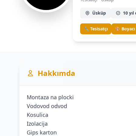
Üsküp
10 yıl
🔧 Tesisatçı
🎨 Boyacı
Hakkımda
Montaza na plocki
Vodovod odvod
Kosulica
Izolacija
Gips karton