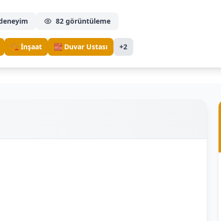
 deneyim
82 görüntüleme
🏗️ İnşaat
🧱 Duvar Ustası
+2