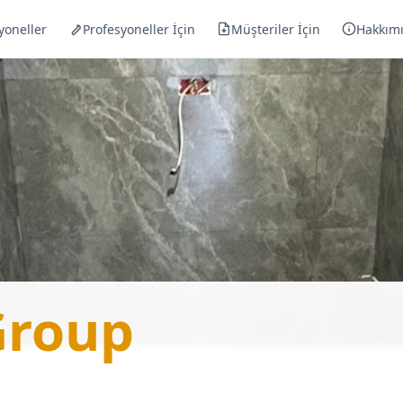
yoneller
Profesyoneller İçin
Müşteriler İçin
Hakkım
— Tesisatç
Group