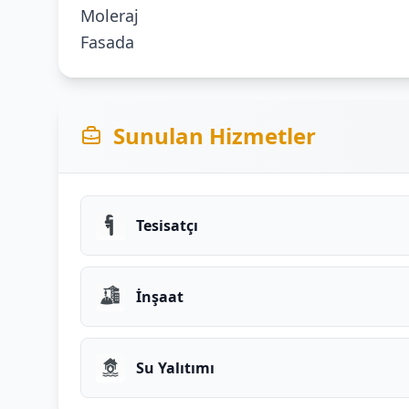
Moleraj
Fasada
Sunulan Hizmetler
Tesisatçı
İnşaat
Su Yalıtımı