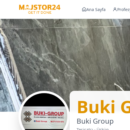
Ana Sayfa
Profes
Buki 
Buki Group
Tesisatçı · Üsküp