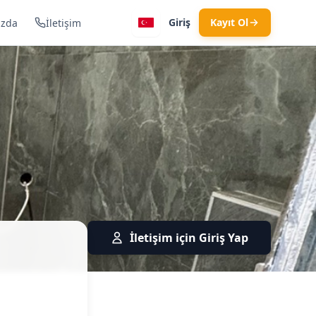
Giriş
Kayıt Ol
ızda
İletişim
ı · Üsküp
İletişim için Giriş Yap